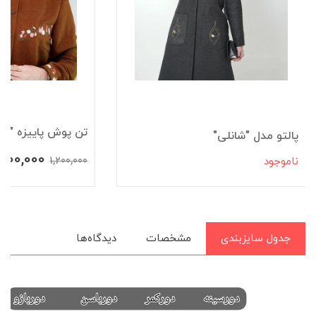
تن پوش پاییزه "سم
پالتو مدل "شانلی"
,200,000
ناموجود
1,200,000
جدول سایزبندی
مشخصات
دیدگاه‌ها