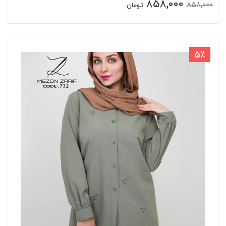
858,000
858,000
تومان
5٪