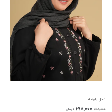
مدل بابونه
698,000
698,000
تومان