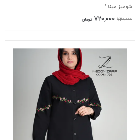
شومیز مینا "
720,000
720,000
تومان