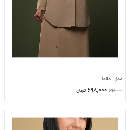
مدل آماندا
698,000
698,000
تومان