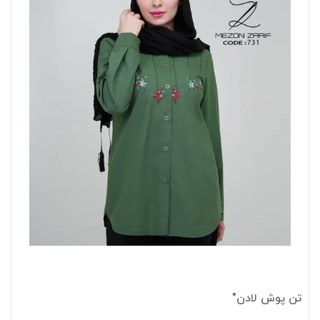
تن پوش لادن"