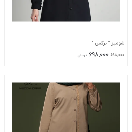
شومیز " نرگس "
698,000
698,000
تومان