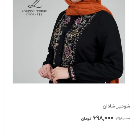
شومیز شادان
698,000
698,000
تومان