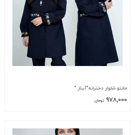
مانتو شلوار دخترانه"آیناز "
978,000
تومان