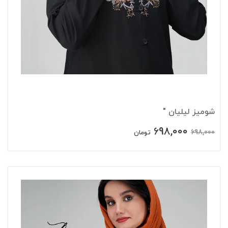
شومیز لیلیان "
698,000
698,000
تومان