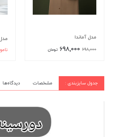
مدل آماندا
مدل 
698,000
698,000
نامو
تومان
جدول سایزبندی :
مشخصات
دیدگاه‌ها