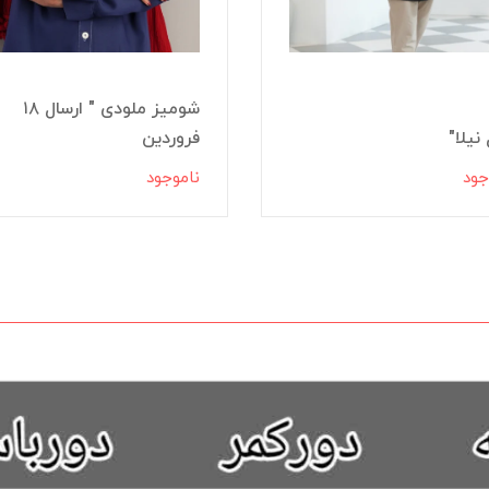
شومیز ملودی " ارسال ۱۸
نیلا"
فروردین
جود
ناموجود