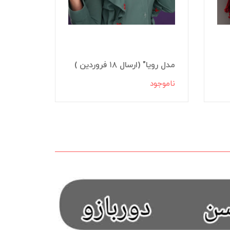
مدل رویا" (ارسال ۱۸ فروردین )
شومیز ر
ناموجود
ناموجود