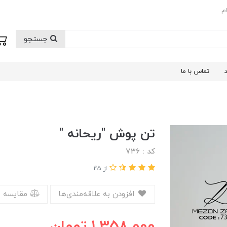
م
جستجو
تماس با ما
تن پوش "ریحانه "
کد : ۷۳۶
از 45
افزودن به علاقه‌مندی‌ها
مقایسه 
1,358,000
تومان