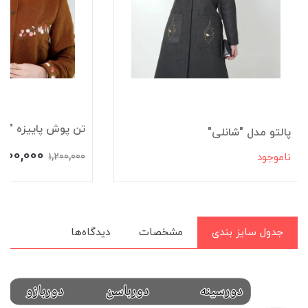
تن پوش پاییزه "سم
پالتو مدل "شانلی"
,200,000
ناموجود
1,200,000
جدول سایز بندی
مشخصات
دیدگاه‌ها