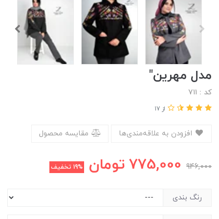
مدل مهرین"
کد : ۷۱۱
از 17
افزودن به علاقه‌مندی‌ها
مقایسه محصول
775,000
تومان
946,000
19%
تخفیف
رنگ بندی