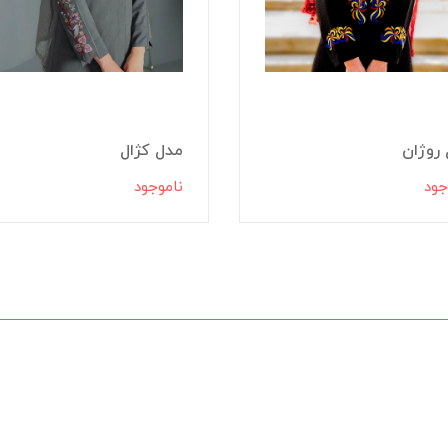
روژان
مدل کژال
جود
ناموجود